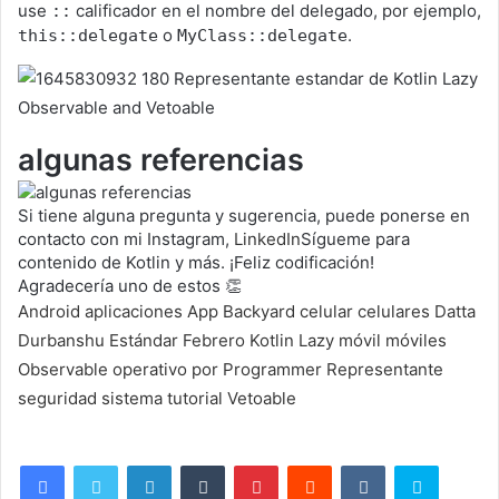
use
calificador en el nombre del delegado, por ejemplo,
::
o
.
this::delegate
MyClass::delegate
algunas referencias
Si tiene alguna pregunta y sugerencia, puede ponerse en
contacto con mi Instagram,
LinkedIn
Sígueme para
contenido de Kotlin y más. ¡Feliz codificación!
Agradecería uno de estos 👏
Android
aplicaciones
App
Backyard
celular
celulares
Datta
Durbanshu
Estándar
Febrero
Kotlin
Lazy
móvil
móviles
Observable
operativo
por
Programmer
Representante
seguridad
sistema
tutorial
Vetoable
LinkedIn
Tumblr
Pinterest
Reddit
VKontakte
Skype