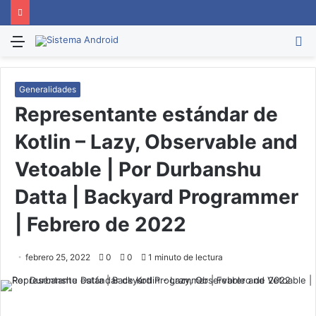
Menú
B
p
Generalidades
Representante estándar de
Kotlin – Lazy, Observable and
Vetoable | Por Durbanshu
Datta | Backyard Programmer
| Febrero de 2022
febrero 25, 2022
0
0
1 minuto de lectura