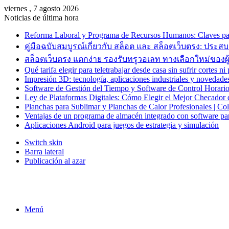
viernes , 7 agosto 2026
Noticias de última hora
Reforma Laboral y Programa de Recursos Humanos: Claves par
คู่มือฉบับสมบูรณ์เกี่ยวกับ สล็อต และ สล็อตเว็บตรง: ปร
สล็อตเว็บตรง แตกง่าย รองรับทรูวอเลท ทางเลือกใหม่ของผู้เล
Qué tarifa elegir para teletrabajar desde casa sin sufrir cortes n
Impresión 3D: tecnología, aplicaciones industriales y novedade
Software de Gestión del Tiempo y Software de Control Horario
Ley de Plataformas Digitales: Cómo Elegir el Mejor Checador 
Planchas para Sublimar y Planchas de Calor Profesionales | C
Ventajas de un programa de almacén integrado con software p
Aplicaciones Android para juegos de estrategia y simulación
Switch skin
Barra lateral
Publicación al azar
Menú